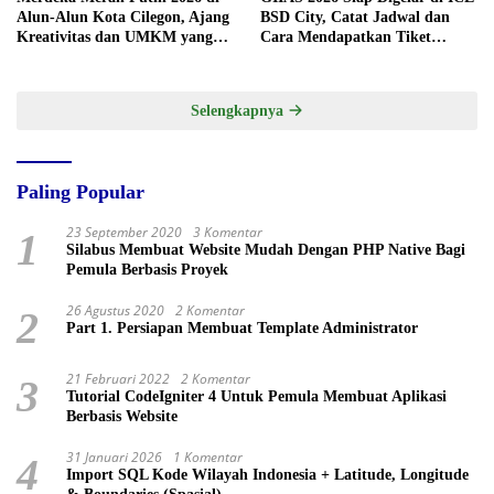
Alun-Alun Kota Cilegon, Ajang
BSD City, Catat Jadwal dan
Kreativitas dan UMKM yang
Cara Mendapatkan Tiket
Sayang Dilewatkan
Presale
Selengkapnya
Paling Popular
23 September 2020
3 Komentar
1
Silabus Membuat Website Mudah Dengan PHP Native Bagi
Pemula Berbasis Proyek
26 Agustus 2020
2 Komentar
2
Part 1. Persiapan Membuat Template Administrator
21 Februari 2022
2 Komentar
3
Tutorial CodeIgniter 4 Untuk Pemula Membuat Aplikasi
Berbasis Website
31 Januari 2026
1 Komentar
4
Import SQL Kode Wilayah Indonesia + Latitude, Longitude