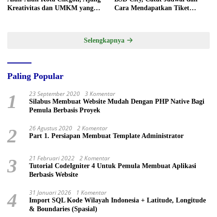
Kreativitas dan UMKM yang
Cara Mendapatkan Tiket
Sayang Dilewatkan
Presale
Selengkapnya
Paling Popular
23 September 2020
3 Komentar
1
Silabus Membuat Website Mudah Dengan PHP Native Bagi
Pemula Berbasis Proyek
26 Agustus 2020
2 Komentar
2
Part 1. Persiapan Membuat Template Administrator
21 Februari 2022
2 Komentar
3
Tutorial CodeIgniter 4 Untuk Pemula Membuat Aplikasi
Berbasis Website
31 Januari 2026
1 Komentar
4
Import SQL Kode Wilayah Indonesia + Latitude, Longitude
& Boundaries (Spasial)