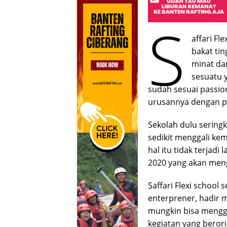
S
affari F
bakat ti
minat da
sesuatu 
sudah sesuai passion
urusannya dengan pe
Sekolah dulu seringk
sedikit menggali k
hal itu tidak terjadi
2020 yang akan mengg
Saffari Flexi school
enterprener, hadir m
mungkin bisa mengg
kegiatan yang beror