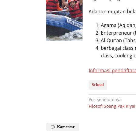
Adapun muatan belaja
Agama (Aqidah,
Enterpreneur (t
Al-Qur’an (Tahs
berbagai class 
class, cooking c
Informasi pendaftar
School
Navigasi
Pos sebelumnya
Filosofi Soang Pak Kiyai
pos
Komentar