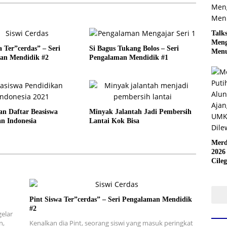
Talk
Meng
a Ter”cerdas” – Seri
Si Bagus Tukang Bolos – Seri
Menu
an Mendidik #2
Pengalaman Mendidik #1
n Daftar Beasiswa
Minyak Jalantah Jadi Pembersih
n Indonesia
Lantai Kok Bisa
Merd
2026
Cile
Krea
yang
Pint Siswa Ter”cerdas” – Seri Pengalaman Mendidik
#2
elar
n,
Kenalkan dia Pint, seorang siswi yang masuk peringkat