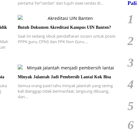
Pal
pertama Ter”cerdas” dari tujuh siswi cerdas di…
1
idik
Butuh Dokumen Akreditasi Kampus UIN Banten?
Saat ini sedang sibuk pendaftaran sscasn untuk posisi
2
Allah
PPPK guru, CPNS dan PPK Non Guru….
tan
3
sia
Minyak Jalantah Jadi Pembersih Lantai Kok Bisa
4
buka
Semua orang pasti tahu minyak jalantah yang sering
g
kali dianggap tidak bermanfaat, langsung dibuang,
dan…
5
6