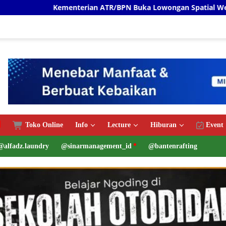
nterian ATR/BPN Buka Lowongan Spatial Web Programmer Proy
Toko Online
Info
Lecture
Hiburan
Event
@alfadz.laundry
@sinarmanagement_id
@bantenrafting