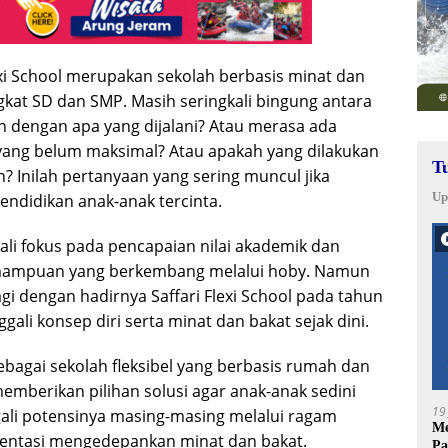
lexi School merupakan sekolah berbasis minat dan
ngkat SD dan SMP. Masih seringkali bingung antara
n dengan apa yang dijalani? Atau merasa ada
yang belum maksimal? Atau apakah yang dilakukan
T
? Inilah pertanyaan yang sering muncul jika
Up
ndidikan anak-anak tercinta.
ali fokus pada pencapaian nilai akademik dan
emampuan yang berkembang melalui hoby. Namun
 lagi dengan hadirnya Saffari Flexi School pada tahun
ali konsep diri serta minat dan bakat sejak dini.
 sebagai sekolah fleksibel yang berbasis rumah dan
emberikan pilihan solusi agar anak-anak sedini
19
ali potensinya masing-masing melalui ragam
Me
ientasi mengedepankan minat dan bakat.
Pa