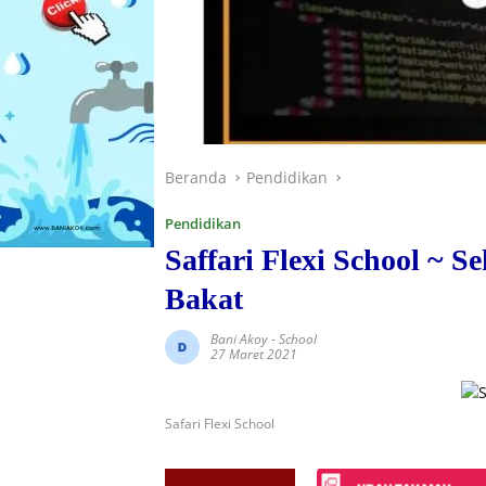
Beranda
Pendidikan
Pendidikan
Saffari Flexi School ~ 
Bakat
Bani Akoy
-
School
27 Maret 2021
Safari Flexi School