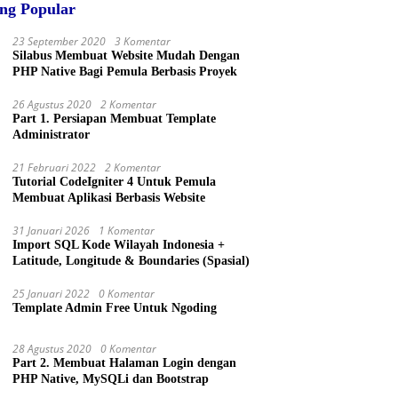
ing Popular
23 September 2020
3 Komentar
Silabus Membuat Website Mudah Dengan
PHP Native Bagi Pemula Berbasis Proyek
26 Agustus 2020
2 Komentar
Part 1. Persiapan Membuat Template
Administrator
21 Februari 2022
2 Komentar
Tutorial CodeIgniter 4 Untuk Pemula
Membuat Aplikasi Berbasis Website
31 Januari 2026
1 Komentar
Import SQL Kode Wilayah Indonesia +
Latitude, Longitude & Boundaries (Spasial)
25 Januari 2022
0 Komentar
Template Admin Free Untuk Ngoding
28 Agustus 2020
0 Komentar
Part 2. Membuat Halaman Login dengan
PHP Native, MySQLi dan Bootstrap