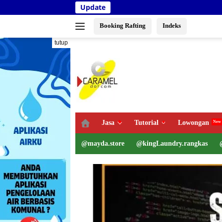
Langsung
Update
Keme
ke
konten
Booking Rafting
Indeks
tutup
Jasa
Tutorial
Lowongan
@mayda.store
@kingLaundry.rangkas