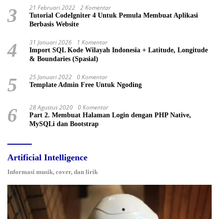
21 Februari 2022
2 Komentar
3
Tutorial CodeIgniter 4 Untuk Pemula Membuat Aplikasi
Berbasis Website
31 Januari 2026
1 Komentar
4
Import SQL Kode Wilayah Indonesia + Latitude, Longitude
& Boundaries (Spasial)
25 Januari 2022
0 Komentar
5
Template Admin Free Untuk Ngoding
28 Agustus 2020
0 Komentar
6
Part 2. Membuat Halaman Login dengan PHP Native,
MySQLi dan Bootstrap
Artificial Intelligence
Informasi musik, cover, dan lirik