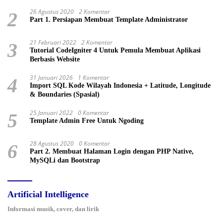
26 Agustus 2020
2 Komentar
2
Part 1. Persiapan Membuat Template Administrator
21 Februari 2022
2 Komentar
3
Tutorial CodeIgniter 4 Untuk Pemula Membuat Aplikasi
Berbasis Website
31 Januari 2026
1 Komentar
4
Import SQL Kode Wilayah Indonesia + Latitude, Longitude
& Boundaries (Spasial)
25 Januari 2022
0 Komentar
5
Template Admin Free Untuk Ngoding
28 Agustus 2020
0 Komentar
6
Part 2. Membuat Halaman Login dengan PHP Native,
MySQLi dan Bootstrap
Artificial Intelligence
Informasi musik, cover, dan lirik