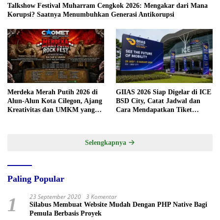
Talkshow Festival Muharram Cengkok 2026: Mengakar dari Mana
Korupsi? Saatnya Menumbuhkan Generasi Antikorupsi
Merdeka Merah Putih 2026 di
GIIAS 2026 Siap Digelar di ICE
Alun-Alun Kota Cilegon, Ajang
BSD City, Catat Jadwal dan
Kreativitas dan UMKM yang
Cara Mendapatkan Tiket
Sayang Dilewatkan
Presale
Selengkapnya
Paling Popular
23 September 2020
3 Komentar
1
Silabus Membuat Website Mudah Dengan PHP Native Bagi
Pemula Berbasis Proyek