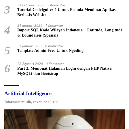
21 Februari 2022
2 Komentar
3
Tutorial CodeIgniter 4 Untuk Pemula Membuat Aplikasi
Berbasis Website
31 Januari 2026
1 Komentar
4
Import SQL Kode Wilayah Indonesia + Latitude, Longitude
& Boundaries (Spasial)
25 Januari 2022
0 Komentar
5
Template Admin Free Untuk Ngoding
28 Agustus 2020
0 Komentar
6
Part 2. Membuat Halaman Login dengan PHP Native,
MySQLi dan Bootstrap
Artificial Intelligence
Informasi musik, cover, dan lirik