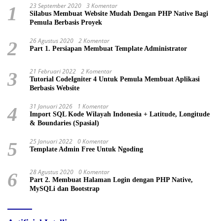
23 September 2020
3 Komentar
1
Silabus Membuat Website Mudah Dengan PHP Native Bagi
Pemula Berbasis Proyek
26 Agustus 2020
2 Komentar
2
Part 1. Persiapan Membuat Template Administrator
21 Februari 2022
2 Komentar
3
Tutorial CodeIgniter 4 Untuk Pemula Membuat Aplikasi
Berbasis Website
31 Januari 2026
1 Komentar
4
Import SQL Kode Wilayah Indonesia + Latitude, Longitude
& Boundaries (Spasial)
25 Januari 2022
0 Komentar
5
Template Admin Free Untuk Ngoding
28 Agustus 2020
0 Komentar
6
Part 2. Membuat Halaman Login dengan PHP Native,
MySQLi dan Bootstrap