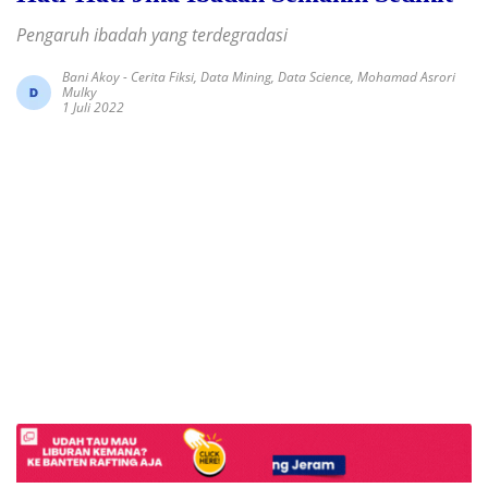
Pengaruh ibadah yang terdegradasi
Bani Akoy
-
Cerita Fiksi
,
Data Mining
,
Data Science
,
Mohamad Asrori
Mulky
1 Juli 2022