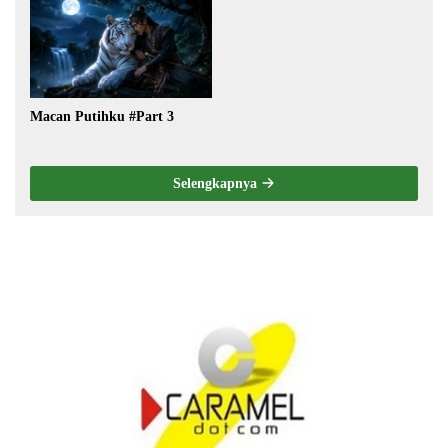
Macan Putihku #Part 3
Selengkapnya