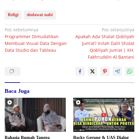
Religi
sholawat nabi
Navigasi
Pos sebelumnya
Pos selanjutnya
Programmer Dimudahkan
Apakah Ada Shalat Qobliyah
pos
Membuat Visual Data Dengan
Jum’at? Inilah Dalil Sholat
Data Studio dan Tableau
Qobliyah Jum’at | KH.
Fakhruddin Al Bantani
Baca Juga
Rahasia Rumah Tangga
Rocky Gerung & UAS Dialog