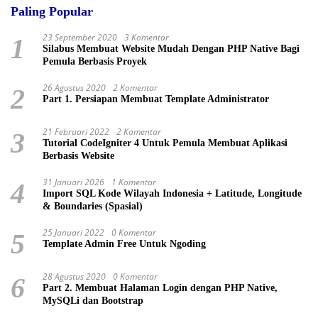
Paling Popular
23 September 2020
3 Komentar
1
Silabus Membuat Website Mudah Dengan PHP Native Bagi
Pemula Berbasis Proyek
26 Agustus 2020
2 Komentar
2
Part 1. Persiapan Membuat Template Administrator
21 Februari 2022
2 Komentar
3
Tutorial CodeIgniter 4 Untuk Pemula Membuat Aplikasi
Berbasis Website
31 Januari 2026
1 Komentar
4
Import SQL Kode Wilayah Indonesia + Latitude, Longitude
& Boundaries (Spasial)
25 Januari 2022
0 Komentar
5
Template Admin Free Untuk Ngoding
28 Agustus 2020
0 Komentar
6
Part 2. Membuat Halaman Login dengan PHP Native,
MySQLi dan Bootstrap