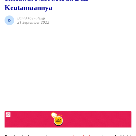
Keutamaannya
Bani Akoy
-
Religi
21 September 2022