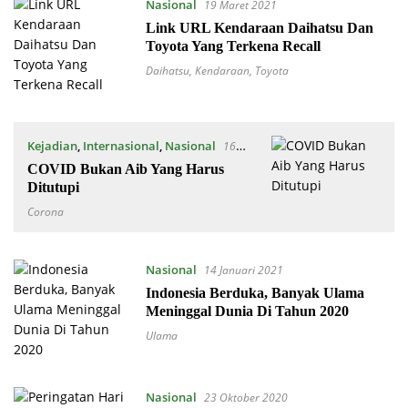
Nasional
19 Maret 2021
Link URL Kendaraan Daihatsu Dan
Toyota Yang Terkena Recall
Daihatsu
,
Kendaraan
,
Toyota
Kejadian
,
Internasional
,
Nasional
16
Maret 2021
COVID Bukan Aib Yang Harus
Ditutupi
Corona
Nasional
14 Januari 2021
Indonesia Berduka, Banyak Ulama
Meninggal Dunia Di Tahun 2020
Ulama
Nasional
23 Oktober 2020