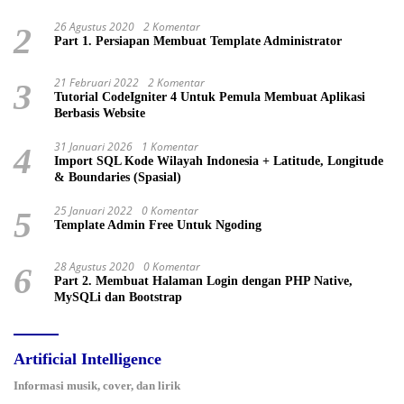
26 Agustus 2020
2 Komentar
2
Part 1. Persiapan Membuat Template Administrator
21 Februari 2022
2 Komentar
3
Tutorial CodeIgniter 4 Untuk Pemula Membuat Aplikasi
Berbasis Website
31 Januari 2026
1 Komentar
4
Import SQL Kode Wilayah Indonesia + Latitude, Longitude
& Boundaries (Spasial)
25 Januari 2022
0 Komentar
5
Template Admin Free Untuk Ngoding
28 Agustus 2020
0 Komentar
6
Part 2. Membuat Halaman Login dengan PHP Native,
MySQLi dan Bootstrap
Artificial Intelligence
Informasi musik, cover, dan lirik