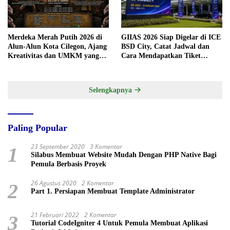
Merdeka Merah Putih 2026 di
GIIAS 2026 Siap Digelar di ICE
Alun-Alun Kota Cilegon, Ajang
BSD City, Catat Jadwal dan
Kreativitas dan UMKM yang
Cara Mendapatkan Tiket
Sayang Dilewatkan
Presale
Selengkapnya
Paling Popular
23 September 2020
3 Komentar
1
Silabus Membuat Website Mudah Dengan PHP Native Bagi
Pemula Berbasis Proyek
26 Agustus 2020
2 Komentar
2
Part 1. Persiapan Membuat Template Administrator
21 Februari 2022
2 Komentar
3
Tutorial CodeIgniter 4 Untuk Pemula Membuat Aplikasi