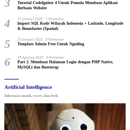
3
Tutorial CodeIgniter 4 Untuk Pemula Membuat Aplikasi
Berbasis Website
31 Januari 2026
1 Komentar
4
Import SQL Kode Wilayah Indonesia + Latitude, Longitude
& Boundaries (Spasial)
25 Januari 2022
0 Komentar
5
Template Admin Free Untuk Ngoding
28 Agustus 2020
0 Komentar
6
Part 2. Membuat Halaman Login dengan PHP Native,
MySQLi dan Bootstrap
Artificial Intelligence
Informasi musik, cover, dan lirik