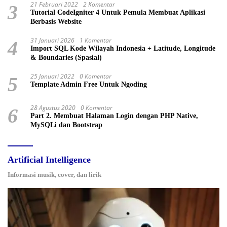
21 Februari 2022
2 Komentar
3
Tutorial CodeIgniter 4 Untuk Pemula Membuat Aplikasi
Berbasis Website
31 Januari 2026
1 Komentar
4
Import SQL Kode Wilayah Indonesia + Latitude, Longitude
& Boundaries (Spasial)
25 Januari 2022
0 Komentar
5
Template Admin Free Untuk Ngoding
28 Agustus 2020
0 Komentar
6
Part 2. Membuat Halaman Login dengan PHP Native,
MySQLi dan Bootstrap
Artificial Intelligence
Informasi musik, cover, dan lirik