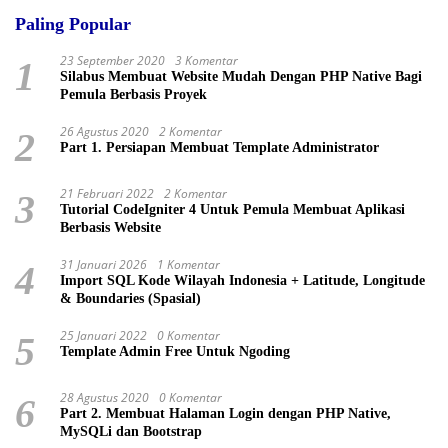
Paling Popular
23 September 2020
3 Komentar
1
Silabus Membuat Website Mudah Dengan PHP Native Bagi
Pemula Berbasis Proyek
26 Agustus 2020
2 Komentar
2
Part 1. Persiapan Membuat Template Administrator
21 Februari 2022
2 Komentar
3
Tutorial CodeIgniter 4 Untuk Pemula Membuat Aplikasi
Berbasis Website
31 Januari 2026
1 Komentar
4
Import SQL Kode Wilayah Indonesia + Latitude, Longitude
& Boundaries (Spasial)
25 Januari 2022
0 Komentar
5
Template Admin Free Untuk Ngoding
28 Agustus 2020
0 Komentar
6
Part 2. Membuat Halaman Login dengan PHP Native,
MySQLi dan Bootstrap