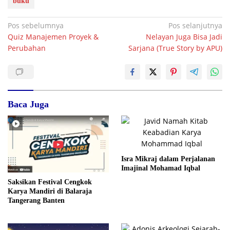
buku
Navigasi
Pos sebelumnya
Pos selanjutnya
Quiz Manajemen Proyek &
Nelayan Juga Bisa Jadi
pos
Perubahan
Sarjana (True Story by APU)
Baca Juga
Isra Mikraj dalam Perjalanan
Imajinal Mohamad Iqbal
Saksikan Festival Cengkok
Karya Mandiri di Balaraja
Tangerang Banten