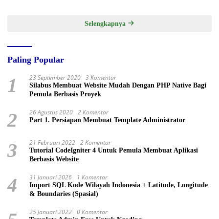
Selengkapnya
Paling Popular
23 September 2020
3 Komentar
1
Silabus Membuat Website Mudah Dengan PHP Native Bagi
Pemula Berbasis Proyek
26 Agustus 2020
2 Komentar
2
Part 1. Persiapan Membuat Template Administrator
21 Februari 2022
2 Komentar
3
Tutorial CodeIgniter 4 Untuk Pemula Membuat Aplikasi
Berbasis Website
31 Januari 2026
1 Komentar
4
Import SQL Kode Wilayah Indonesia + Latitude, Longitude
& Boundaries (Spasial)
25 Januari 2022
0 Komentar