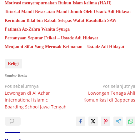
Motivasi menyempurnakan Rukun Islam kelima (HAJI)
Tutorial Mandi Besar atau Mandi Junub Oleh Ustadz Adi Hidayat
Kerinduan Bilal bin Rabah Selepas Wafat Rasulullah SAW
Fatimah Az-Zahra Wanita Syurga
Pertanyaan Seputar I’tikaf – Ustadz Adi Hidayat
Menjauhi Sifat Yang Merusak Keimanan – Ustadz Adi Hidayat
Religi
Sumber Berita
Navigasi
Pos sebelumnya
Pos selanjutnya
Lowongan di Al Azhar
Lowongan Tenaga Ahli
pos
International Islamic
Komunikasi di Bappenas
Boarding School Jawa Tengah