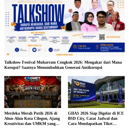
Talkshow Festival Muharram Cengkok 2026: Mengakar dari Mana
Korupsi? Saatnya Menumbuhkan Generasi Antikorupsi
Merdeka Merah Putih 2026 di
GIIAS 2026 Siap Digelar di ICE
Alun-Alun Kota Cilegon, Ajang
BSD City, Catat Jadwal dan
Kreativitas dan UMKM yang
Cara Mendapatkan Tiket
Sayang Dilewatkan
Presale