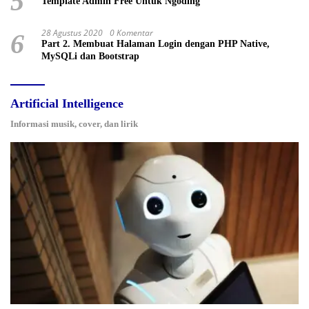
5
Template Admin Free Untuk Ngoding
28 Agustus 2020
0 Komentar
6
Part 2. Membuat Halaman Login dengan PHP Native,
MySQLi dan Bootstrap
Artificial Intelligence
Informasi musik, cover, dan lirik