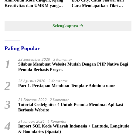
Alun-Alun Kota Cilegon, Ajang
BSD City, Catat Jadwal dan
Kreativitas dan UMKM yang
Cara Mendapatkan Tiket
Sayang Dilewatkan
Presale
Selengkapnya
Paling Popular
23 September 2020
3 Komentar
1
Silabus Membuat Website Mudah Dengan PHP Native Bagi
Pemula Berbasis Proyek
26 Agustus 2020
2 Komentar
2
Part 1. Persiapan Membuat Template Administrator
21 Februari 2022
2 Komentar
3
Tutorial CodeIgniter 4 Untuk Pemula Membuat Aplikasi
Berbasis Website
31 Januari 2026
1 Komentar
4
Import SQL Kode Wilayah Indonesia + Latitude, Longitude
& Boundaries (Spasial)