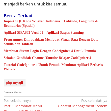
menjadi berkah untuk kita semua.
Berita Terkait
Import SQL Kode Wilayah Indonesia + Latitude, Longitude &
Boundaries (Spasial)
Aplikasi SIPASTI Versi 01 – Aplikasi Satgas Stunting
Programmer Dimudahkan Membuat Visual Data Dengan Data
Studio dan Tableau
Membuat Sistem Login Dengan CodeIgniter 4 Untuk Pemula
Sekolah Otodidak Channel Youtube Belajar CodeIgniter 4
Tutorial CodeIgniter 4 Untuk Pemula Membuat Aplikasi Berbasis
Website
php mysqli
Sumber Berita
Navigasi
Pos sebelumnya
Pos selanjutnya
Part 3. Membuat Menu
Content Management System
pos