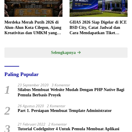
Merdeka Merah Putih 2026 di
GIIAS 2026 Siap Digelar di ICE
Alun-Alun Kota Cilegon, Ajang
BSD City, Catat Jadwal dan
Kreativitas dan UMKM yang
Cara Mendapatkan Tiket
Sayang Dilewatkan
Presale
Selengkapnya
Paling Popular
23 September 2020
3 Komentar
1
Silabus Membuat Website Mudah Dengan PHP Native Bagi
Pemula Berbasis Proyek
26 Agustus 2020
2 Komentar
2
Part 1. Persiapan Membuat Template Administrator
21 Februari 2022
2 Komentar
3
Tutorial CodeIgniter 4 Untuk Pemula Membuat Aplikasi