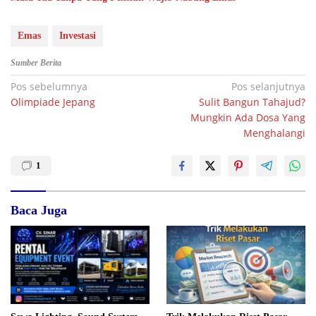
Emas
Investasi
Sumber Berita
Navigasi
Pos sebelumnya
Pos selanjutnya
Olimpiade Jepang
Sulit Bangun Tahajud?
pos
Mungkin Ada Dosa Yang
Menghalangi
1
Baca Juga