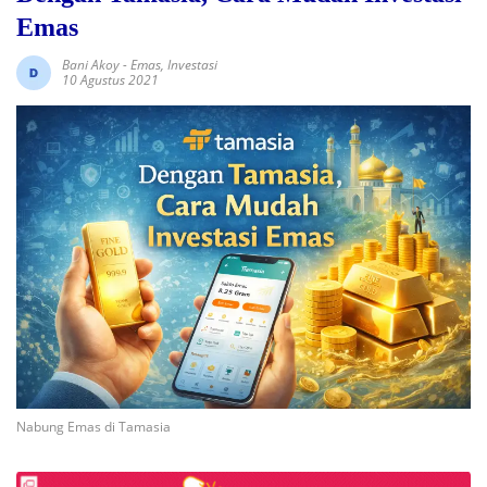
Emas
Bani Akoy
-
Emas
,
Investasi
10 Agustus 2021
Nabung Emas di Tamasia