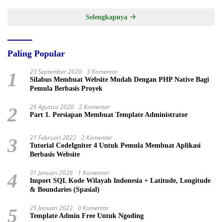
Selengkapnya
Paling Popular
23 September 2020
3 Komentar
1
Silabus Membuat Website Mudah Dengan PHP Native Bagi
Pemula Berbasis Proyek
26 Agustus 2020
2 Komentar
2
Part 1. Persiapan Membuat Template Administrator
21 Februari 2022
2 Komentar
3
Tutorial CodeIgniter 4 Untuk Pemula Membuat Aplikasi
Berbasis Website
31 Januari 2026
1 Komentar
4
Import SQL Kode Wilayah Indonesia + Latitude, Longitude
& Boundaries (Spasial)
25 Januari 2022
0 Komentar
5
Template Admin Free Untuk Ngoding