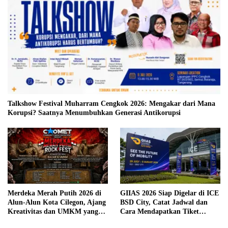
Talkshow Festival Muharram Cengkok 2026: Mengakar dari Mana
Korupsi? Saatnya Menumbuhkan Generasi Antikorupsi
Merdeka Merah Putih 2026 di
GIIAS 2026 Siap Digelar di ICE
Alun-Alun Kota Cilegon, Ajang
BSD City, Catat Jadwal dan
Kreativitas dan UMKM yang
Cara Mendapatkan Tiket
Sayang Dilewatkan
Presale