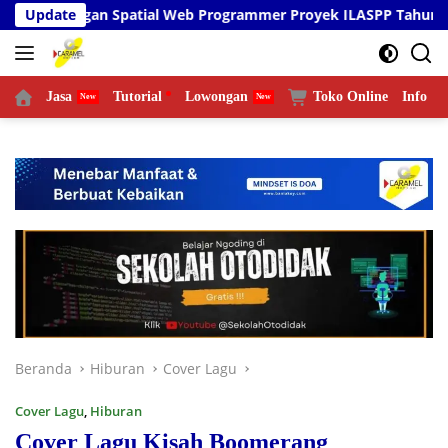
Langsung
 Spatial Web Programmer Proyek ILASPP Tahun 2026
Update
T
ke
konten
Jasa
Tutorial
Lowongan
Toko Online
Info
L
Beranda
Hiburan
Cover Lagu
Cover Lagu
,
Hiburan
Cover Lagu Kisah Boomerang