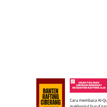
Cara membaca Al-Qu
makhorijul huruf pad