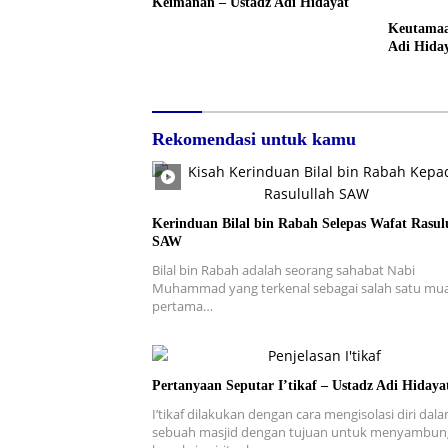
Keimanan – Ustadz Adi Hidayat
Keutamaa
Adi Hida
Rekomendasi untuk kamu
Kerinduan Bilal bin Rabah Selepas Wafat Rasul
SAW
Bilal bin Rabah adalah seorang sahabat Nabi
Muhammad yang terkenal sebagai salah satu mu
pertama…
Pertanyaan Seputar I’tikaf – Ustadz Adi Hidaya
I’tikaf dilakukan dengan cara mengisolasi diri dal
sebuah masjid dengan tujuan untuk menyambun