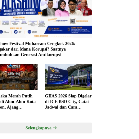
show Festival Muharram Cengkok 2026:
akar dari Mana Korupsi? Saatnya
mbuhkan Generasi Antikorupsi
eka Merah Putih
GIIAS 2026 Siap Digelar
 di Alun-Alun Kota
di ICE BSD City, Catat
gon, Ajang
Jadwal dan Cara
tivitas dan UMKM
Mendapatkan Tiket
 Sayang Dilewatkan
Presale
Selengkapnya