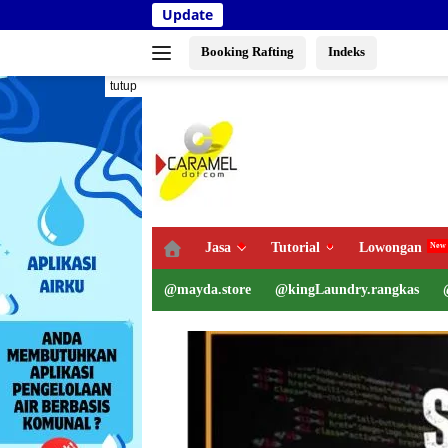
Langsung
Update
Kemen
ke
konten
Booking Rafting
Indeks
tutup
Jasa
Tutorial
Lowongan
@mayda.store
@kingLaundry.rangkas