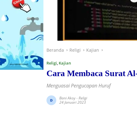
Beranda
Religi
Kajian
Religi
,
Kajian
Cara Membaca Surat Al
Menguasai Pengucapan Huruf
Bani Akoy
-
Religi
24 Januari 2023