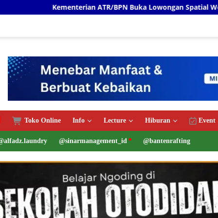
terian ATR/BPN Buka Lowongan Spatial Web Programmer Proye
Toko Online
Info
Lecture
Hiburan
Event
@alfadz.laundry
@sinarmanagement_id
@bantenrafting