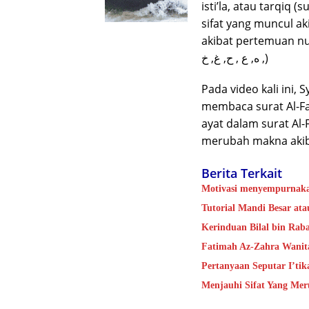
isti’la, atau tarqiq (s
sifat yang muncul ak
akibat pertemuan nu
, ه, ع , ح, غ, خ)
Pada video kali ini,
membaca surat Al-Fa
ayat dalam surat Al-
merubah makna akib
Berita Terkait
Motivasi menyempurnaka
Tutorial Mandi Besar at
Kerinduan Bilal bin Rab
Fatimah Az-Zahra Wanit
Pertanyaan Seputar I’tik
Menjauhi Sifat Yang Mer