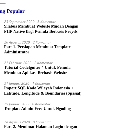
ing Popular
23 September 2020
3 Komentar
Silabus Membuat Website Mudah Dengan
PHP Native Bagi Pemula Berbasis Proyek
26 Agustus 2020
2 Komentar
Part 1. Persiapan Membuat Template
Administrator
21 Februari 2022
2 Komentar
Tutorial CodeIgniter 4 Untuk Pemula
Membuat Aplikasi Berbasis Website
31 Januari 2026
1 Komentar
Import SQL Kode Wilayah Indonesia +
Latitude, Longitude & Boundaries (Spasial)
25 Januari 2022
0 Komentar
Template Admin Free Untuk Ngoding
28 Agustus 2020
0 Komentar
Part 2. Membuat Halaman Login dengan