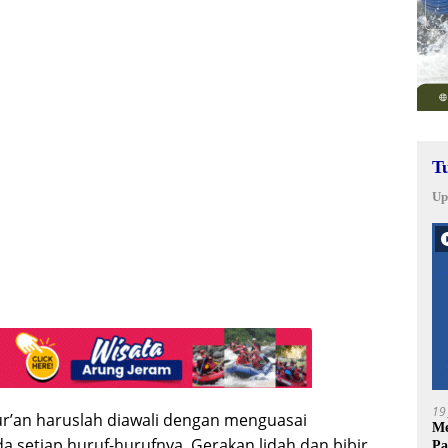
T
Up
19
r’an haruslah diawali dengan menguasai
Me
a setiap huruf-hurufnya. Gerakan lidah dan bibir
Pa