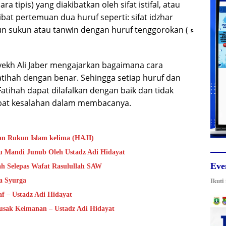
uara tipis) yang diakibatkan oleh sifat istifal, atau
ibat pertemuan dua huruf seperti: sifat idzhar
n sukun atau tanwin dengan huruf tenggorokan ( ء
 Syekh Ali Jaber mengajarkan bagaimana cara
tihah dengan benar. Sehingga setiap huruf dan
Fatihah dapat dilafalkan dengan baik dan tidak
at kesalahan dalam membacanya.
n Rukun Islam kelima (HAJI)
au Mandi Junub Oleh Ustadz Adi Hidayat
Eve
ah Selepas Wafat Rasulullah SAW
a Syurga
Ikuti
af – Ustadz Adi Hidayat
usak Keimanan – Ustadz Adi Hidayat