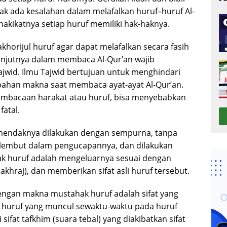
dak ada kesalahan dalam melafalkan huruf–huruf Al-
akikatnya setiap huruf memiliki hak-haknya.
horijul huruf agar dapat melafalkan secara fasih
lanjutnya dalam membaca Al-Qur’an wajib
ajwid. Ilmu Tajwid bertujuan untuk menghindari
bahan makna saat membaca ayat-ayat Al-Qur’an.
embacaan harakat atau huruf, bisa menyebabkan
fatal.
hendaknya dilakukan dengan sempurna, tanpa
 lembut dalam pengucapannya, dan dilakukan
ak huruf adalah mengeluarnya sesuai dengan
khraj), dan memberikan sifat asli huruf tersebut.
engan makna mustahak huruf adalah sifat yang
sli huruf yang muncul sewaktu-waktu pada huruf
i sifat tafkhim (suara tebal) yang diakibatkan sifat