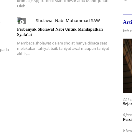
kelima (HAJI) Tutorial Mandi Besar atau Mandi Junub
Oleh…
Arti
Perbanyak Sholawat Nabi Untuk Mendapatkan
Infor
Syafa’at
Membaca sholawat dalam sholat hanya dibaca saat
melakukan tahiyat baik tahiyat awal maupun tahiyat
 pada
akhir,…
22 Fe
Sejar
6 Jan
Pers
6 Jan