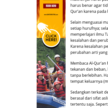
harus benar agar ti
Qur’an karena pada h
Selain menguasai mak
setiap hurufnya; se
memperlajari ilmu T
kesalahan dan peru
Karena kesalahan p
perubahan arti yang 
Membaca Al-Qur’an 
tekanan dan beban,
tanpa berlebihan. H
tempat keluarnya (ma
Sedangkan terkait d
berasal dari sifat a
tertentu saja. Sepert