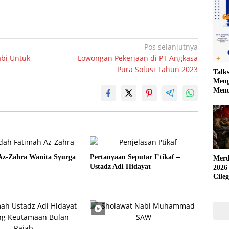
Pos selanjutnya
bi Untuk
Lowongan Pekerjaan di PT Angkasa
Pura Solusi Tahun 2023
Talk
Meng
Menu
Az-Zahra Wanita Syurga
Pertanyaan Seputar I’tikaf –
Merd
Ustadz Adi Hidayat
2026
Cile
Krea
yang