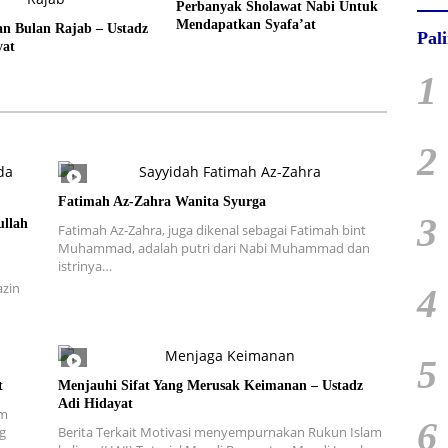
Perbanyak Sholawat Nabi Untuk
Mendapatkan Syafa’at
n Bulan Rajab – Ustadz
Pal
yat
1
2
Fatimah Az-Zahra Wanita Syurga
3
ullah
Fatimah Az-Zahra, juga dikenal sebagai Fatimah bint
Muhammad, adalah putri dari Nabi Muhammad dan
istrinya…
azin
4
5
t
Menjauhi Sifat Yang Merusak Keimanan – Ustadz
Adi Hidayat
am
6
g
Berita Terkait Motivasi menyempurnakan Rukun Islam