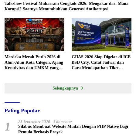
Talkshow Festival Muharram Cengkok 2026: Mengakar dari Mana
Korupsi? Saatnya Menumbuhkan Generasi Antikorupsi
Merdeka Merah Putih 2026 di
GIIAS 2026 Siap Digelar di ICE
Alun-Alun Kota Cilegon, Ajang
BSD City, Catat Jadwal dan
Kreativitas dan UMKM yang
Cara Mendapatkan Tiket
Sayang Dilewatkan
Presale
Selengkapnya
Paling Popular
23 September 2020
3 Komentar
1
Silabus Membuat Website Mudah Dengan PHP Native Bagi
Pemula Berbasis Proyek