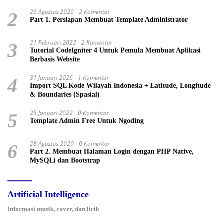
26 Agustus 2020
2 Komentar
2
Part 1. Persiapan Membuat Template Administrator
21 Februari 2022
2 Komentar
3
Tutorial CodeIgniter 4 Untuk Pemula Membuat Aplikasi
Berbasis Website
31 Januari 2026
1 Komentar
4
Import SQL Kode Wilayah Indonesia + Latitude, Longitude
& Boundaries (Spasial)
25 Januari 2022
0 Komentar
5
Template Admin Free Untuk Ngoding
28 Agustus 2020
0 Komentar
6
Part 2. Membuat Halaman Login dengan PHP Native,
MySQLi dan Bootstrap
Artificial Intelligence
Informasi musik, cover, dan lirik