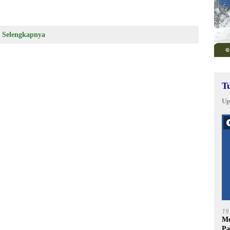
Selengkapnya
T
Up
19
Me
Pa