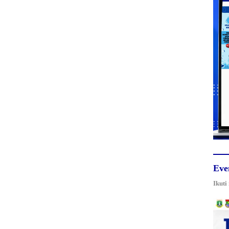
Eve
Ikuti