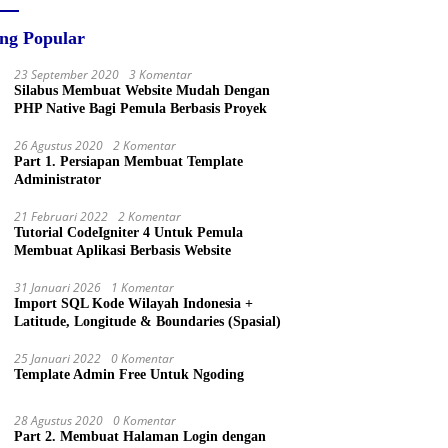
ing Popular
23 September 2020
3 Komentar
Silabus Membuat Website Mudah Dengan
PHP Native Bagi Pemula Berbasis Proyek
26 Agustus 2020
2 Komentar
Part 1. Persiapan Membuat Template
Administrator
21 Februari 2022
2 Komentar
Tutorial CodeIgniter 4 Untuk Pemula
Membuat Aplikasi Berbasis Website
31 Januari 2026
1 Komentar
Import SQL Kode Wilayah Indonesia +
Latitude, Longitude & Boundaries (Spasial)
25 Januari 2022
0 Komentar
Template Admin Free Untuk Ngoding
28 Agustus 2020
0 Komentar
Part 2. Membuat Halaman Login dengan