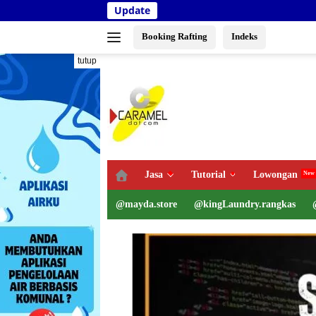
Langsung
Update
Kemen
ke
konten
Booking Rafting
Indeks
tutup
Jasa
Tutorial
Lowongan
@mayda.store
@kingLaundry.rangkas