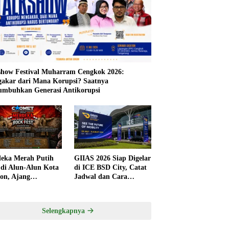
show Festival Muharram Cengkok 2026:
akar dari Mana Korupsi? Saatnya
mbuhkan Generasi Antikorupsi
eka Merah Putih
GIIAS 2026 Siap Digelar
 di Alun-Alun Kota
di ICE BSD City, Catat
gon, Ajang
Jadwal dan Cara
tivitas dan UMKM
Mendapatkan Tiket
 Sayang Dilewatkan
Presale
Selengkapnya