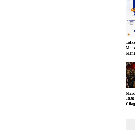
Talk
Meng
Menu
Merd
2026
Cile
Krea
yang