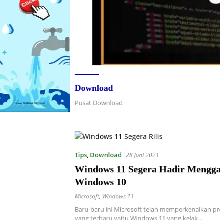
Download
Pusat Download
Tips
,
Download
28 Juni 2021
Windows 11 Segera Hadir Mengga
Windows 10
Microsoft
,
Windows 11
Baru-baru ini Microsoft telah memperkenalkan p
yang terbaru yaitu Windows 11 yang kelak…