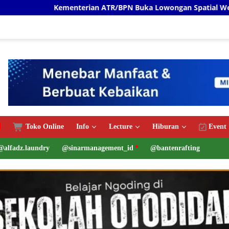
terian ATR/BPN Buka Lowongan Spatial Web Programmer Proye
Toko Online
Info
Lecture
Hiburan
Event
@alfadz.laundry
@sinarmanagement_id
@bantenrafting