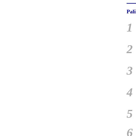
Pal
1
2
3
4
5
6