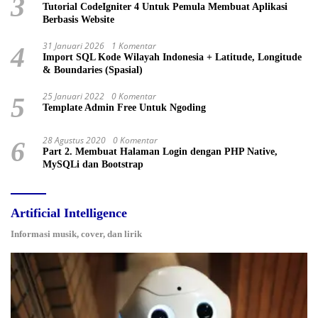
3
Tutorial CodeIgniter 4 Untuk Pemula Membuat Aplikasi
Berbasis Website
31 Januari 2026
1 Komentar
4
Import SQL Kode Wilayah Indonesia + Latitude, Longitude
& Boundaries (Spasial)
25 Januari 2022
0 Komentar
5
Template Admin Free Untuk Ngoding
28 Agustus 2020
0 Komentar
6
Part 2. Membuat Halaman Login dengan PHP Native,
MySQLi dan Bootstrap
Artificial Intelligence
Informasi musik, cover, dan lirik