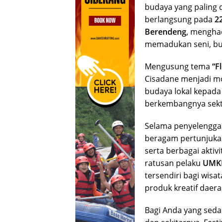
budaya yang paling 
berlangsung pada
22
Berendeng
, mengha
memadukan seni, bu
Mengusung tema
“F
Cisadane menjadi 
budaya lokal kepada
berkembangnya sekto
Selama penyelenggar
beragam pertunjukan
serta berbagai aktiv
ratusan pelaku
UMKM
tersendiri bagi wis
produk kreatif daera
Bagi Anda yang seda