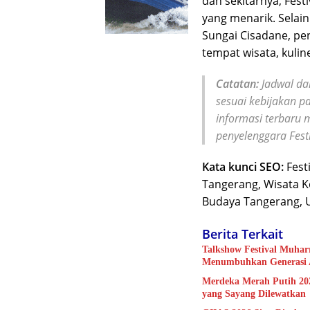
dan sekitarnya, Fest
yang menarik. Selai
Sungai Cisadane, pe
tempat wisata, kulin
Catatan:
Jadwal da
sesuai kebijakan pa
informasi terbaru 
penyelenggara Fest
Kata kunci SEO:
Festi
Tangerang, Wisata Ko
Budaya Tangerang, 
Berita Terkait
Talkshow Festival Muha
Menumbuhkan Generasi 
Merdeka Merah Putih 202
yang Sayang Dilewatkan