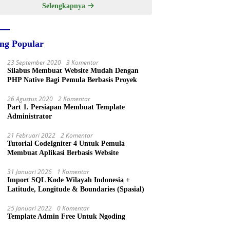
Selengkapnya
ing Popular
23 September 2020
3 Komentar
Silabus Membuat Website Mudah Dengan
PHP Native Bagi Pemula Berbasis Proyek
26 Agustus 2020
2 Komentar
Part 1. Persiapan Membuat Template
Administrator
21 Februari 2022
2 Komentar
Tutorial CodeIgniter 4 Untuk Pemula
Membuat Aplikasi Berbasis Website
31 Januari 2026
1 Komentar
Import SQL Kode Wilayah Indonesia +
Latitude, Longitude & Boundaries (Spasial)
25 Januari 2022
0 Komentar
Template Admin Free Untuk Ngoding