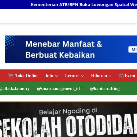
n ATR/BPN Buka Lowongan Spatial Web Programmer Proyek ILA
Toko Online
Info
Lecture
Hiburan
Event
@alfadz.laundry
@sinarmanagement_id
@bantenrafting