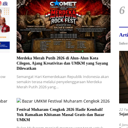
6
Arti
Infor
Merdeka Merah Putih 2026 di Alun-Alun Kota
Cilegon, Ajang Kreativitas dan UMKM yang Sayang
Dilewatkan
how
Semangat Hari Kemerdekaan Republik Indonesia akan
semakin terasa melalui penyelenggaraan Merdeka
Merah Putih 2026 yang…
22 Fe
Festival Muharam Cengkok 2026 Hadir Kembali!
Sejar
Yuk Ramaikan Khitanan Massal Gratis dan Bazar
UMKM
6 Jan