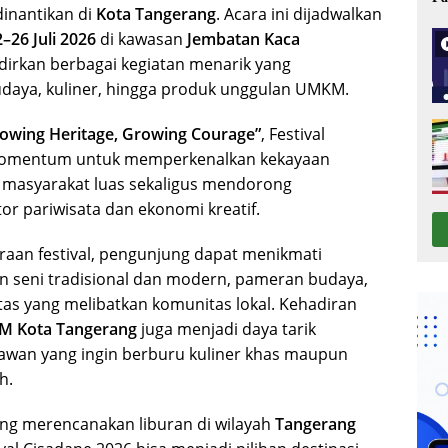
dinantikan di
Kota Tangerang
. Acara ini dijadwalkan
–26 Juli 2026
di kawasan
Jembatan Kaca
dirkan berbagai kegiatan menarik yang
daya, kuliner, hingga produk unggulan UMKM.
lowing Heritage, Growing Courage”
, Festival
momentum untuk memperkenalkan kekayaan
 masyarakat luas sekaligus mendorong
r pariwisata dan ekonomi kreatif.
aan festival, pengunjung dapat menikmati
 seni tradisional dan modern, pameran budaya,
itas yang melibatkan komunitas lokal. Kehadiran
 Kota Tangerang
juga menjadi daya tarik
atawan yang ingin berburu kuliner khas maupun
h.
ng merencanakan liburan di wilayah
Tangerang