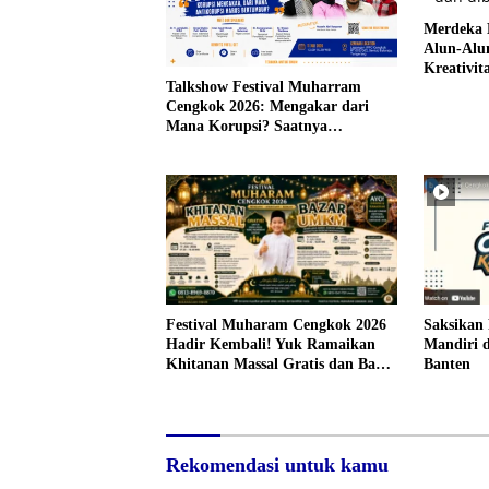
Merdeka 
Alun-Alun
Kreativi
Talkshow Festival Muharram
Sayang D
Cengkok 2026: Mengakar dari
Mana Korupsi? Saatnya
Menumbuhkan Generasi
Antikorupsi
Festival Muharam Cengkok 2026
Saksikan 
Hadir Kembali! Yuk Ramaikan
Mandiri d
Khitanan Massal Gratis dan Bazar
Banten
UMKM
Rekomendasi untuk kamu