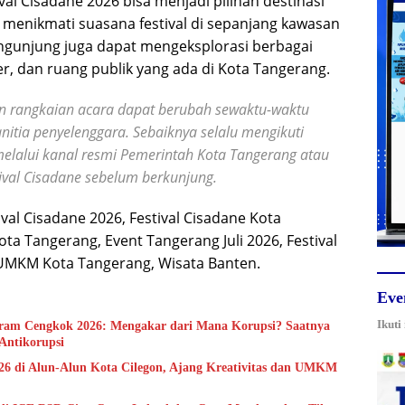
ival Cisadane 2026 bisa menjadi pilihan destinasi
n menikmati suasana festival di sepanjang kawasan
ngunjung juga dapat mengeksplorasi berbagai
er, dan ruang publik yang ada di Kota Tangerang.
n rangkaian acara dapat berubah sewaktu-waktu
nitia penyelenggara. Sebaiknya selalu mengikuti
melalui kanal resmi Pemerintah Kota Tangerang atau
ival Cisadane sebelum berkunjung.
val Cisadane 2026, Festival Cisadane Kota
ta Tangerang, Event Tangerang Juli 2026, Festival
UMKM Kota Tangerang, Wisata Banten.
Eve
Ikuti
rram Cengkok 2026: Mengakar dari Mana Korupsi? Saatnya
Antikorupsi
6 di Alun-Alun Kota Cilegon, Ajang Kreativitas dan UMKM