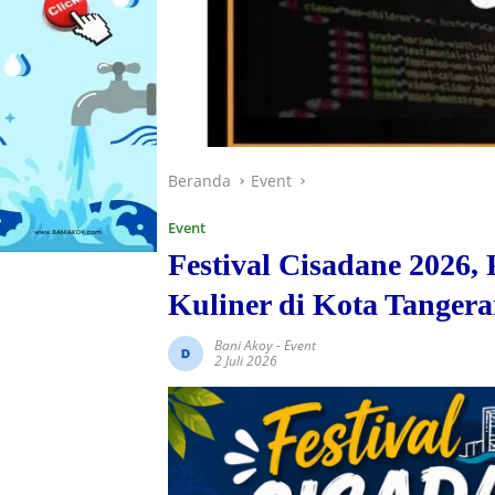
Beranda
Event
Event
Festival Cisadane 2026,
Kuliner di Kota Tanger
Bani Akoy
-
Event
2 Juli 2026