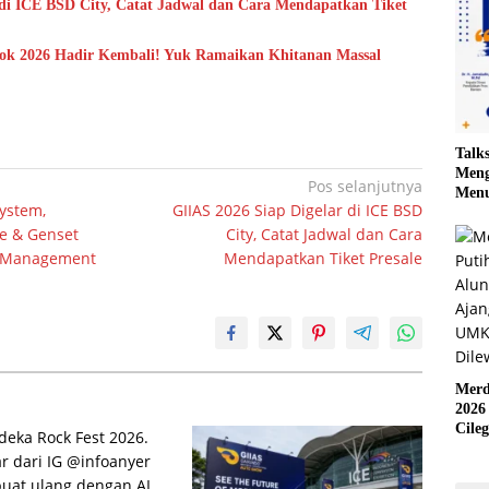
 di ICE BSD City, Catat Jadwal dan Cara Mendapatkan Tiket
ok 2026 Hadir Kembali! Yuk Ramaikan Khitanan Massal
Talk
Meng
Pos selanjutnya
Menu
ystem,
GIIAS 2026 Siap Digelar di ICE BSD
ge & Genset
City, Catat Jadwal dan Cara
ar Management
Mendapatkan Tiket Presale
Merd
2026
Cile
Krea
yang