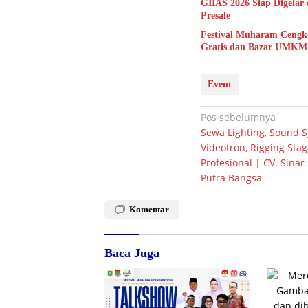
GIIAS 2026 Siap Digelar
Presale
Festival Muharam Cengk
Gratis dan Bazar UMKM
Event
Navigasi
Pos sebelumnya
Sewa Lighting, Sound S
pos
Videotron, Rigging Sta
Profesional | CV. Sin
Putra Bangsa
Komentar
Baca Juga