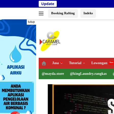
Langsung
Update
Kementeria
ke
konten
Booking Rafting
Indeks
tutup
Jasa
Tutorial
Lowongan
@mayda.store
@kingLaundry.rangkas