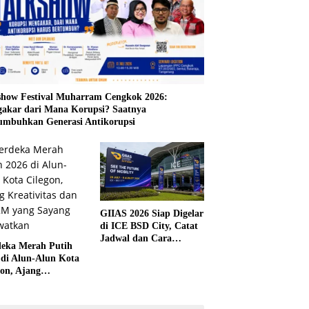
show Festival Muharram Cengkok 2026:
akar dari Mana Korupsi? Saatnya
mbuhkan Generasi Antikorupsi
GIIAS 2026 Siap Digelar
di ICE BSD City, Catat
Jadwal dan Cara
eka Merah Putih
Mendapatkan Tiket
 di Alun-Alun Kota
Presale
gon, Ajang
tivitas dan UMKM
 Sayang Dilewatkan