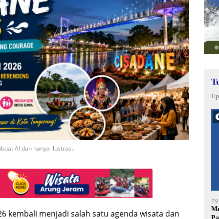
T
Up
buat AI dan hanya ilustrasi.
19
Me
026 kembali menjadi salah satu agenda wisata dan
Pa