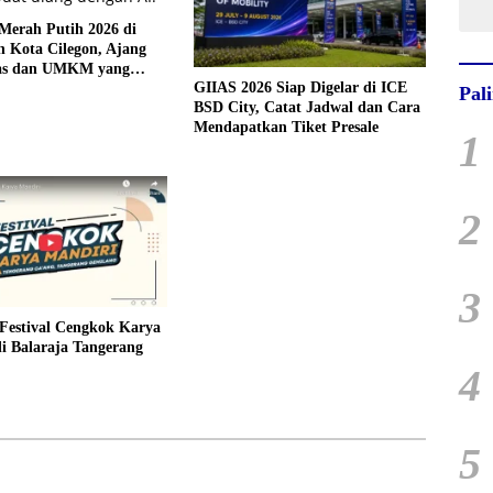
Merah Putih 2026 di
 Kota Cilegon, Ajang
tas dan UMKM yang
GIIAS 2026 Siap Digelar di ICE
ilewatkan
Pal
BSD City, Catat Jadwal dan Cara
Mendapatkan Tiket Presale
1
2
3
Festival Cengkok Karya
i Balaraja Tangerang
4
5