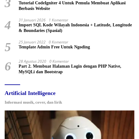
3
Tutorial CodeIgniter 4 Untuk Pemula Membuat Aplikasi
Berbasis Website
31 Januari 2026
1 Komentar
4
Import SQL Kode Wilayah Indonesia + Latitude, Longitude
& Boundaries (Spasial)
25 Januari 2022
0 Komentar
5
Template Admin Free Untuk Ngoding
28 Agustus 2020
0 Komentar
6
Part 2. Membuat Halaman Login dengan PHP Native,
MySQLi dan Bootstrap
Artificial Intelligence
Informasi musik, cover, dan lirik