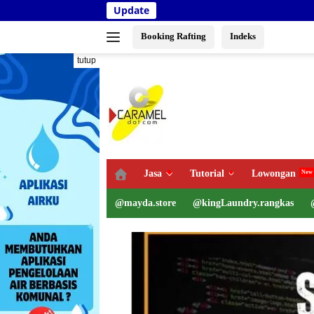
Langsung
Update
Kementeri
ke
konten
Booking Rafting
Indeks
tutup
Jasa
Tutorial
Lowongan
@mayda.store
@kingLaundry.rangkas