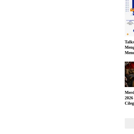
Talk
Meng
Menu
Merd
2026
Cile
Krea
yang