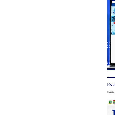
Eve
Ikuti