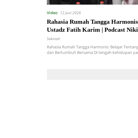
Video
12 Juni 2026
Rahasia Rumah Tangga Harmoni
Ustadz Fatih Karim | Podcast Nik
Indra
Sakinah
Rahasia Rumah Tangga Harmonis: Belajar Tentang 
dan Bertumbuh Bersama Di tengah kehidupan y