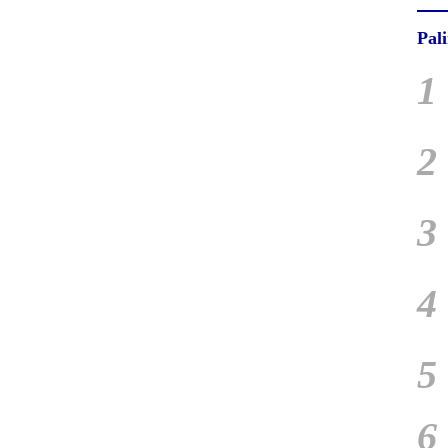
Pal
1
2
3
4
5
6