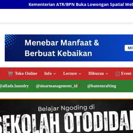
an ATR/BPN Buka Lowongan Spatial Web Programmer Proyek IL
Toko Online
Info
Lecture
Hiburan
Event
@alfadz.laundry
@sinarmanagement_id
@bantenrafting