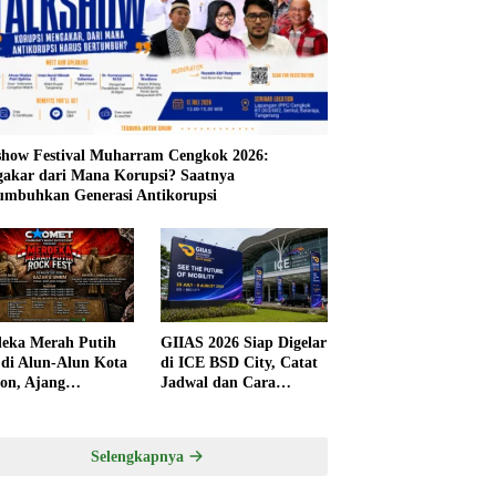
show Festival Muharram Cengkok 2026:
akar dari Mana Korupsi? Saatnya
mbuhkan Generasi Antikorupsi
eka Merah Putih
GIIAS 2026 Siap Digelar
 di Alun-Alun Kota
di ICE BSD City, Catat
gon, Ajang
Jadwal dan Cara
tivitas dan UMKM
Mendapatkan Tiket
 Sayang Dilewatkan
Presale
Selengkapnya