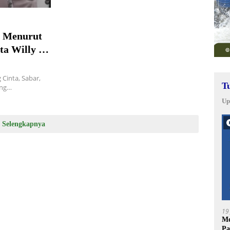
s Menurut
ita Willy &
Cinta, Sabar,
T
ang…
Up
Selengkapnya
19
Me
Pa