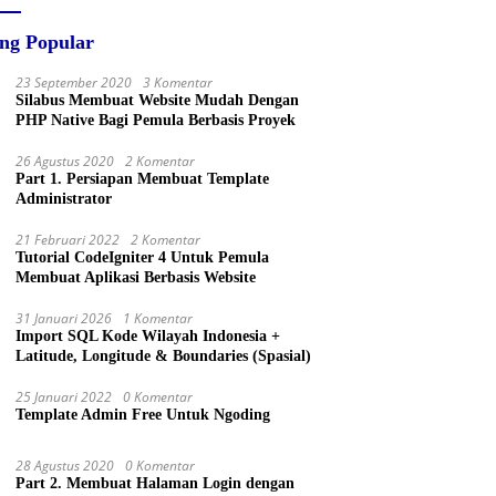
ing Popular
23 September 2020
3 Komentar
Silabus Membuat Website Mudah Dengan
PHP Native Bagi Pemula Berbasis Proyek
26 Agustus 2020
2 Komentar
Part 1. Persiapan Membuat Template
Administrator
21 Februari 2022
2 Komentar
Tutorial CodeIgniter 4 Untuk Pemula
Membuat Aplikasi Berbasis Website
31 Januari 2026
1 Komentar
Import SQL Kode Wilayah Indonesia +
Latitude, Longitude & Boundaries (Spasial)
25 Januari 2022
0 Komentar
Template Admin Free Untuk Ngoding
28 Agustus 2020
0 Komentar
Part 2. Membuat Halaman Login dengan