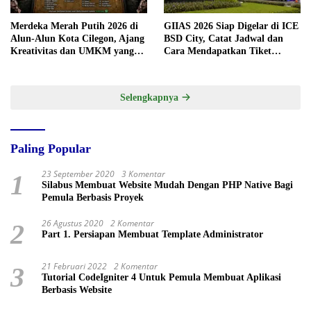
Merdeka Merah Putih 2026 di
GIIAS 2026 Siap Digelar di ICE
Alun-Alun Kota Cilegon, Ajang
BSD City, Catat Jadwal dan
Kreativitas dan UMKM yang
Cara Mendapatkan Tiket
Sayang Dilewatkan
Presale
Selengkapnya
Paling Popular
23 September 2020
3 Komentar
1
Silabus Membuat Website Mudah Dengan PHP Native Bagi
Pemula Berbasis Proyek
26 Agustus 2020
2 Komentar
2
Part 1. Persiapan Membuat Template Administrator
21 Februari 2022
2 Komentar
3
Tutorial CodeIgniter 4 Untuk Pemula Membuat Aplikasi
Berbasis Website