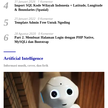
31 Januari 2026
1 Komentar
4
Import SQL Kode Wilayah Indonesia + Latitude, Longitude
& Boundaries (Spasial)
25 Januari 2022
0 Komentar
5
Template Admin Free Untuk Ngoding
28 Agustus 2020
0 Komentar
6
Part 2. Membuat Halaman Login dengan PHP Native,
MySQLi dan Bootstrap
Artificial Intelligence
Informasi musik, cover, dan lirik