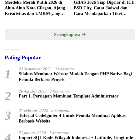
Merdeka Merah Putih 2026 di
GIIAS 2026 Siap Digelar di ICE
Alun-Alun Kota Cilegon, Ajang
BSD City, Catat Jadwal dan
Kreativitas dan UMKM yang
Cara Mendapatkan Tiket
Sayang Dilewatkan
Presale
Selengkapnya
Paling Popular
23 September 2020
3 Komentar
1
Silabus Membuat Website Mudah Dengan PHP Native Bagi
Pemula Berbasis Proyek
26 Agustus 2020
2 Komentar
2
Part 1. Persiapan Membuat Template Administrator
21 Februari 2022
2 Komentar
3
Tutorial CodeIgniter 4 Untuk Pemula Membuat Aplikasi
Berbasis Website
31 Januari 2026
1 Komentar
4
Import SQL Kode Wilayah Indonesia + Latitude, Longitude