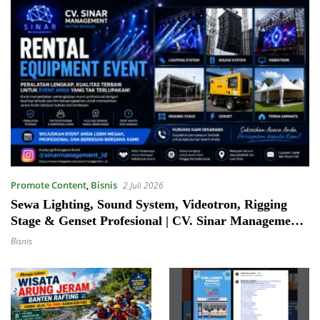
Promote Content
,
Bisnis
2 Juli 2026
Sewa Lighting, Sound System, Videotron, Rigging
Stage & Genset Profesional | CV. Sinar Management
Putra Bangsa
Bisnis