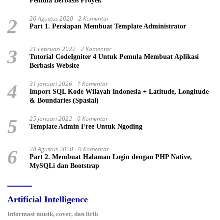
Pemula Berbasis Proyek
26 Agustus 2020
2 Komentar
2
Part 1. Persiapan Membuat Template Administrator
21 Februari 2022
2 Komentar
3
Tutorial CodeIgniter 4 Untuk Pemula Membuat Aplikasi
Berbasis Website
31 Januari 2026
1 Komentar
4
Import SQL Kode Wilayah Indonesia + Latitude, Longitude
& Boundaries (Spasial)
25 Januari 2022
0 Komentar
5
Template Admin Free Untuk Ngoding
28 Agustus 2020
0 Komentar
6
Part 2. Membuat Halaman Login dengan PHP Native,
MySQLi dan Bootstrap
Artificial Intelligence
Informasi musik, cover, dan lirik