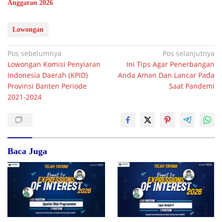
Anggaran 2026
Lowongan
Navigasi
Pos sebelumnya
Pos selanjutnya
Lowongan Komisi Penyiaran
Ini Tips Agar Penerbangan
pos
Indonesia Daerah (KPID)
Anda Aman Dan Lancar Pada
Provinsi Banten Periode
Saat Pandemi
2021-2024
Baca Juga