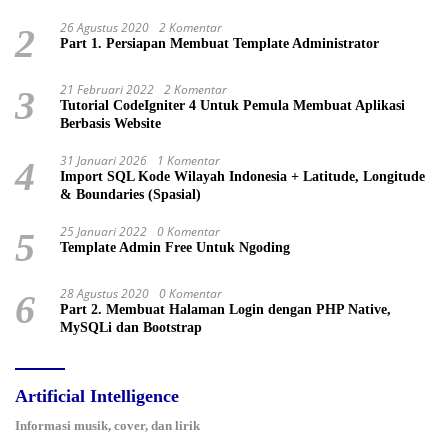
26 Agustus 2020
2 Komentar
2
Part 1. Persiapan Membuat Template Administrator
21 Februari 2022
2 Komentar
3
Tutorial CodeIgniter 4 Untuk Pemula Membuat Aplikasi
Berbasis Website
31 Januari 2026
1 Komentar
4
Import SQL Kode Wilayah Indonesia + Latitude, Longitude
& Boundaries (Spasial)
25 Januari 2022
0 Komentar
5
Template Admin Free Untuk Ngoding
28 Agustus 2020
0 Komentar
6
Part 2. Membuat Halaman Login dengan PHP Native,
MySQLi dan Bootstrap
Artificial Intelligence
Informasi musik, cover, dan lirik