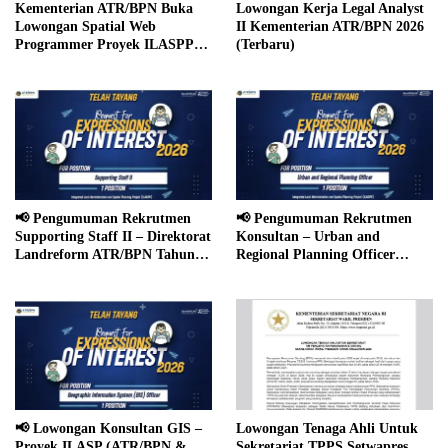
Kementerian ATR/BPN Buka
Lowongan Kerja Legal Analyst
Lowongan Spatial Web
II Kementerian ATR/BPN 2026
Programmer Proyek ILASPP
(Terbaru)
Tahun 2026
📢 Pengumuman Rekrutmen
📢 Pengumuman Rekrutmen
Supporting Staff II – Direktorat
Konsultan – Urban and
Landreform ATR/BPN Tahun
Regional Planning Officer
2026
(ILASP Project 2026)
📢 Lowongan Konsultan GIS –
Lowongan Tenaga Ahli Untuk
Proyek ILASP (ATR/BPN &
Sekretariat TPPS Setwapres