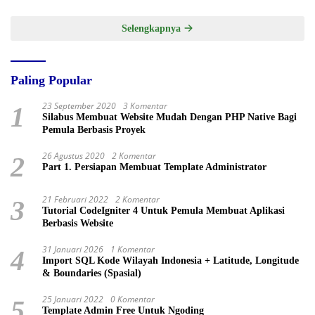
Selengkapnya
Paling Popular
23 September 2020
3 Komentar
1
Silabus Membuat Website Mudah Dengan PHP Native Bagi
Pemula Berbasis Proyek
26 Agustus 2020
2 Komentar
2
Part 1. Persiapan Membuat Template Administrator
21 Februari 2022
2 Komentar
3
Tutorial CodeIgniter 4 Untuk Pemula Membuat Aplikasi
Berbasis Website
31 Januari 2026
1 Komentar
4
Import SQL Kode Wilayah Indonesia + Latitude, Longitude
& Boundaries (Spasial)
25 Januari 2022
0 Komentar
5
Template Admin Free Untuk Ngoding