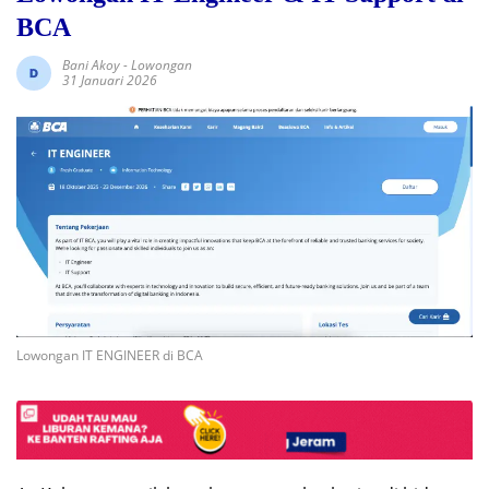
BCA
Bani Akoy
-
Lowongan
31 Januari 2026
Lowongan IT ENGINEER di BCA