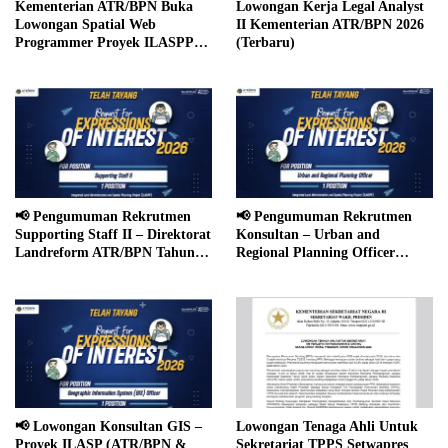
Kementerian ATR/BPN Buka
Lowongan Kerja Legal Analyst
Lowongan Spatial Web
II Kementerian ATR/BPN 2026
Programmer Proyek ILASPP
(Terbaru)
Tahun 2026
📢 Pengumuman Rekrutmen
📢 Pengumuman Rekrutmen
Supporting Staff II – Direktorat
Konsultan – Urban and
Landreform ATR/BPN Tahun
Regional Planning Officer
2026
(ILASP Project 2026)
📢 Lowongan Konsultan GIS –
Lowongan Tenaga Ahli Untuk
Proyek ILASP (ATR/BPN &
Sekretariat TPPS Setwapres