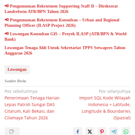
📢 Pengumuman Rekrutmen Supporting Staff II – Direktorat
Landreform ATR/BPN Tahun 2026
📢 Pengumuman Rekrutmen Konsultan – Urban and Regional
Planning Officer (ILASP Project 2026)
📢 Lowongan Konsultan GIS – Proyek ILASP (ATR/BPN & World
Bank)
Lowongan Tenaga Ahli Untuk Sekretariat TPPS Setwapres Tahun
Anggaran 2026
Lowongan
Sumber Berita
Navigasi
Pos sebelumnya
Pos selanjutnya
Penerimaan Tenaga Harian
Import SQL Kode Wilayah
pos
Lepas Patroli Sungai DAS
Indonesia + Latitude,
Citarum, Kali Bekasi, dan
Longitude & Boundaries
Cilamaya Tahun 2026
(Spasial)