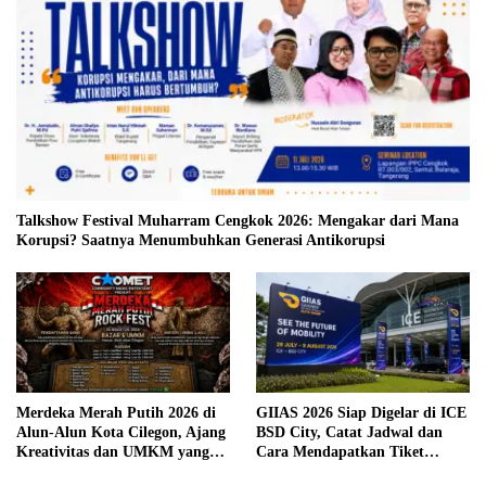
Talkshow Festival Muharram Cengkok 2026: Mengakar dari Mana
Korupsi? Saatnya Menumbuhkan Generasi Antikorupsi
Merdeka Merah Putih 2026 di
GIIAS 2026 Siap Digelar di ICE
Alun-Alun Kota Cilegon, Ajang
BSD City, Catat Jadwal dan
Kreativitas dan UMKM yang
Cara Mendapatkan Tiket
Sayang Dilewatkan
Presale