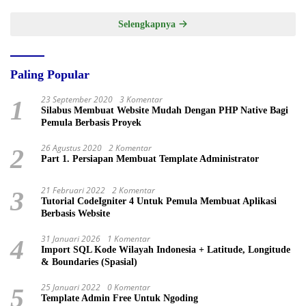
Selengkapnya
Paling Popular
23 September 2020
3 Komentar
1
Silabus Membuat Website Mudah Dengan PHP Native Bagi
Pemula Berbasis Proyek
26 Agustus 2020
2 Komentar
2
Part 1. Persiapan Membuat Template Administrator
21 Februari 2022
2 Komentar
3
Tutorial CodeIgniter 4 Untuk Pemula Membuat Aplikasi
Berbasis Website
31 Januari 2026
1 Komentar
4
Import SQL Kode Wilayah Indonesia + Latitude, Longitude
& Boundaries (Spasial)
25 Januari 2022
0 Komentar
5
Template Admin Free Untuk Ngoding