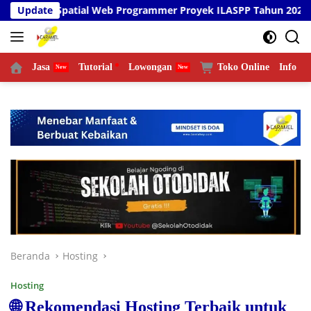
Langsung
ial Web Programmer Proyek ILASPP Tahun 2026
Update
Talksh
ke
konten
Jasa
Tutorial
Lowongan
Toko Online
Info
L
Beranda
Hosting
Hosting
🌐 Rekomendasi Hosting Terbaik untuk