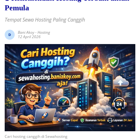
Pemula
Tempat Sewa Hosting Paling Canggih
Bani Akoy
-
Hosting
12 April 2026
Cari hosting canggih di Sewahosting