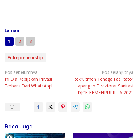
Laman:
1
2
3
Entrepreneurship
N
Pos sebelumnya
Pos selanjutnya
Ini Dia Kebijakan Privasi
Rekruitmen Tenaga Fasilitator
a
Terbaru Dari WhatsApp!
Lapangan Direktorat Sanitasi
v
DJCK KEMENPUPR TA 2021
i
g
a
s
Baca Juga
i