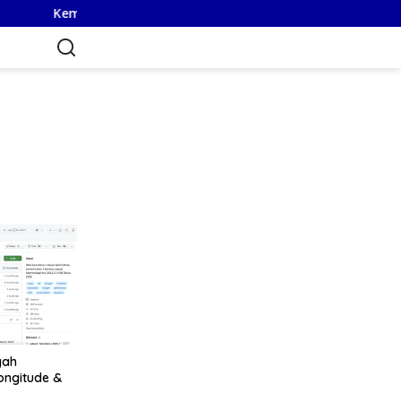
ementerian ATR/BPN Buka Lowongan Spatial Web Programmer P
yah
Longitude &