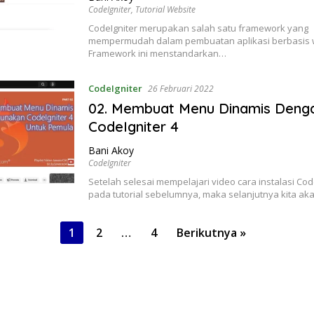
CodeIgniter
,
Tutorial Website
CodeIgniter merupakan salah satu framework yang
mempermudah dalam pembuatan aplikasi berbasis 
Framework ini menstandarkan…
CodeIgniter
26 Februari 2022
02. Membuat Menu Dinamis Deng
CodeIgniter 4
Bani Akoy
CodeIgniter
Setelah selesai mempelajari video cara instalasi Cod
pada tutorial sebelumnya, maka selanjutnya kita a
1
2
…
4
Berikutnya »