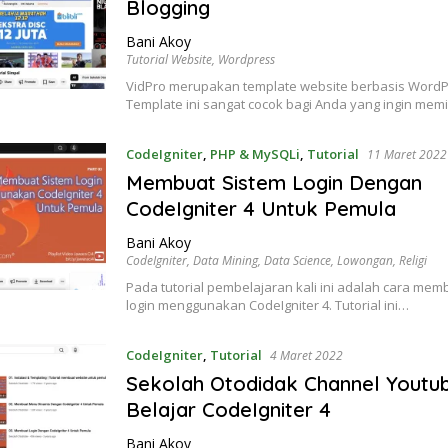
Blogging
Bani Akoy
Tutorial Website
,
Wordpress
VidPro merupakan template website berbasis WordP
Template ini sangat cocok bagi Anda yang ingin memi
CodeIgniter
,
PHP & MySQLi
,
Tutorial
11 Maret 2022
Membuat Sistem Login Dengan
CodeIgniter 4 Untuk Pemula
Bani Akoy
CodeIgniter
,
Data Mining
,
Data Science
,
Lowongan
,
Religi
Pada tutorial pembelajaran kali ini adalah cara mem
login menggunakan CodeIgniter 4. Tutorial ini…
CodeIgniter
,
Tutorial
4 Maret 2022
Sekolah Otodidak Channel Youtu
Belajar CodeIgniter 4
Bani Akoy