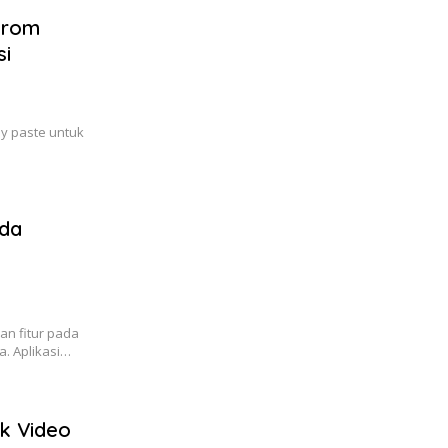
From
si
y paste untuk
ada
n fitur pada
a. Aplikasi…
k Video