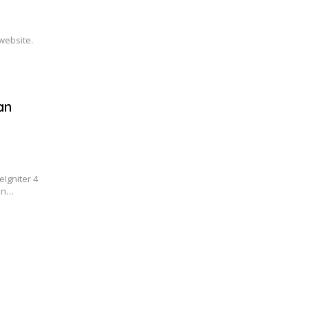
website.
an
eIgniter 4
kan…