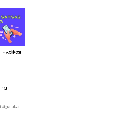
1 – Aplikasi
onal
li digunakan