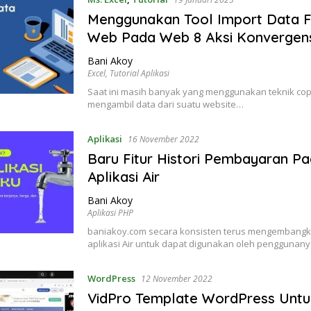
Menggunakan Tool Import Data 
Web Pada Web 8 Aksi Konvergen
Bani Akoy
Excel
,
Tutorial Aplikasi
Saat ini masih banyak yang menggunakan teknik cop
mengambil data dari suatu website…
Aplikasi
16 November 2022
Baru Fitur Histori Pembayaran P
Aplikasi Air
Bani Akoy
Aplikasi PHP
baniakoy.com secara konsisten terus mengembangka
aplikasi Air untuk dapat digunakan oleh penggunany
WordPress
12 November 2022
VidPro Template WordPress Untu