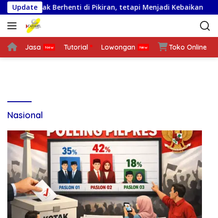
L
a Ilmu Tidak Berhenti di Pikiran, tetapi Menjadi Kebaikan
Update
a
n
g
s
Jasa
Tutorial
Lowongan
Toko Online
u
n
g
k
e
k
Nasional
o
n
t
e
n