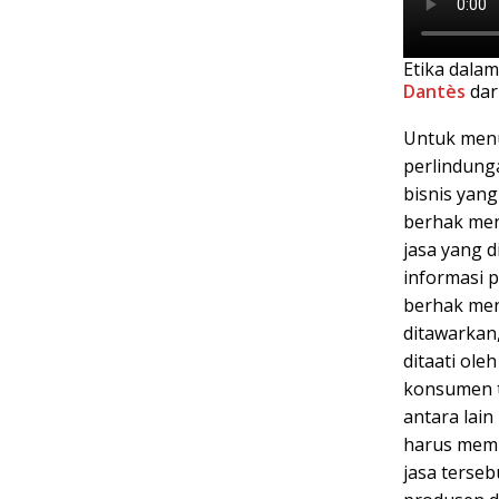
Etika dalam
Dantès
dar
Untuk menu
perlindung
bisnis yang
berhak men
jasa yang d
informasi 
berhak men
ditawarkan
ditaati ol
konsumen t
antara lai
harus memb
jasa terse