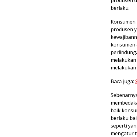
produsen d
berlaku.
Konsumen m
produsen 
kewajibann
konsumen a
perlindung
melakukan t
melakukan h
Baca juga:
Sebenarnya
membedakan
baik konsu
berlaku bai
seperti ya
mengatur t