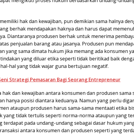
apat mengikuti proses hukum berdasarkan undang-undan
emiliki hak dan kewajiban, pun demikian sama halnya de
yang berhak mendapakan haknya dan harus dapat memenu
ya. Diantaranya produsen berhak untuk menerima pembaya
tas penjualan barang atau jasanya. Produsen pun mendap
an yang sama dimata hukum jika memang ada konsumen y
indakan yang diluar etika seperti tidak beritikad baik deng
al-hal yang tidak wajar guna bertujuan negatif.
Seni Strategi Pemasaran Bagi Seorang Entrepreneur
 hak dan kewajiban antara konsumen dan produsen sama s
 hanya posisi diantara keduanya. Namun yang perlu digar
men ataupun produsen harus sama-sama mentaati etika bi
k yang tidak tertulis seperti norma-norma ataupun yang ter
ng terdapat pada undang-undang sebagai dasar hukum yan
ransaksi antara konsumen dan produsen seperti yang terd