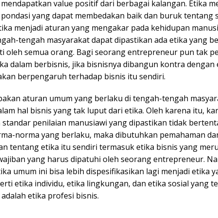
mendapatkan value positif dari berbagai kalangan. Etika 
pondasi yang dapat membedakan baik dan buruk tentang s
tika menjadi aturan yang mengakar pada kehidupan manusi
engah-tengah masyarakat dapat dipastikan ada etika yang b
ati oleh semua orang. Bagi seorang entrepreneur pun tak p
ika dalam berbisnis, jika bisnisnya dibangun kontra dengan 
kan berpengaruh terhadap bisnis itu sendiri.
pakan aturan umum yang berlaku di tengah-tengah masyar
lam hal bisnis yang tak luput dari etika. Oleh karena itu, ka
standar penilaian manusiawi yang dipastikan tidak berten
rma-norma yang berlaku, maka dibutuhkan pemahaman da
n tentang etika itu sendiri termasuk etika bisnis yang me
wajiban yang harus dipatuhi oleh seorang entrepreneur. 
ika umum ini bisa lebih dispesifikasikan lagi menjadi etika y
rti etika individu, etika lingkungan, dan etika sosial yang 
adalah etika profesi bisnis.