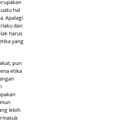
merupakan
uatu hal
a. Apalagi
erlaku dan
elak harus
etika yang
akat, pun
rena etika
tangan
n
rupakan
Namun
ang lebih
termasuk