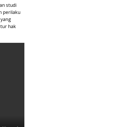
an studi
n perilaku
n yang
atur hak