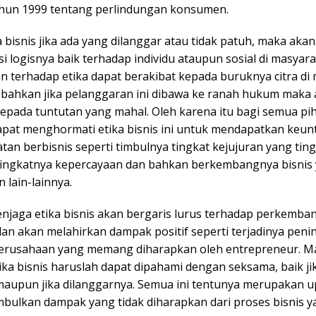
hun 1999 tentang perlindungan konsumen.
 bisnis jika ada yang dilanggar atau tidak patuh, maka akan
 logisnya baik terhadap individu ataupun sosial di masyara
n terhadap etika dapat berakibat kepada buruknya citra di
n bahkan jika pelanggaran ini dibawa ke ranah hukum maka 
kepada tuntutan yang mahal. Oleh karena itu bagi semua pi
apat menghormati etika bisnis ini untuk mendapatkan keu
tan berbisnis seperti timbulnya tingkat kejujuran yang tin
ningkatnya kepercayaan dan bahkan berkembangnya bisnis
n lain-lainnya.
enjaga etika bisnis akan bergaris lurus terhadap perkemba
 dan akan melahirkan dampak positif seperti terjadinya pen
perusahaan yang memang diharapkan oleh entrepreneur. M
ka bisnis haruslah dapat dipahami dengan seksama, baik ji
 maupun jika dilanggarnya. Semua ini tentunya merupakan 
mbulkan dampak yang tidak diharapkan dari proses bisnis 