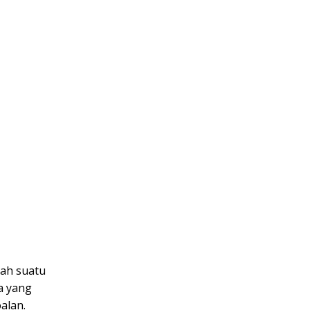
lah suatu
a yang
alan.