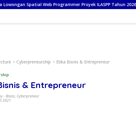
tial Web Programmer Proyek ILASPP Tahun 2026
Talks
ecture
Cyberpreneurship
Etika Bisnis & Entrepreneur
rship
Bisnis & Entrepreneur
oy
-
Bisnis
,
Cyberpreneur
t 2021