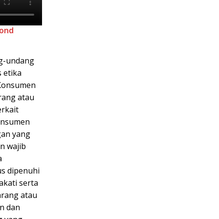
ond
ng-undang
 etika
. Konsumen
rang atau
erkait
konsumen
gan yang
n wajib
a
s dipenuhi
kati serta
arang atau
en dan