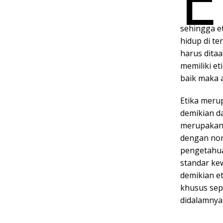
sehingga e
hidup di t
harus dita
memiliki et
baik maka a
Etika meru
demikian da
merupakan 
dengan no
pengetahua
standar ke
demikian et
khusus sepe
didalamnya 