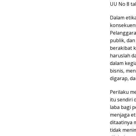
UU No 8 ta
Dalam etika
konsekuensi
Pelanggara
publik, da
berakibat 
haruslah d
dalam kegia
bisnis, me
digarap, da
Perilaku m
itu sendiri
laba bagi 
menjaga eti
ditaatinya
tidak meni