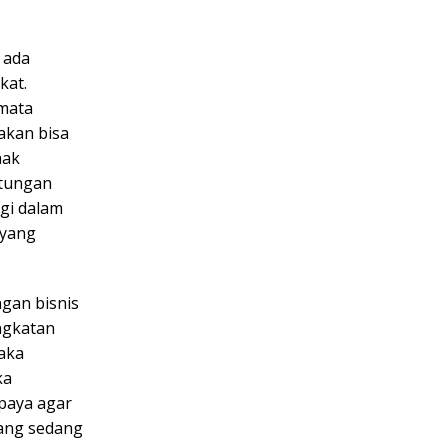
 ada
kat.
 mata
akan bisa
hak
ntungan
ggi dalam
 yang
ngan bisnis
ingkatan
aka
ka
upaya agar
yang sedang