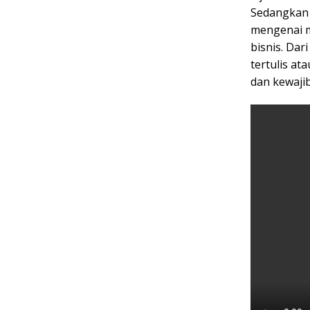
Sedangkan 
mengenai m
bisnis. Dar
tertulis a
dan kewaji