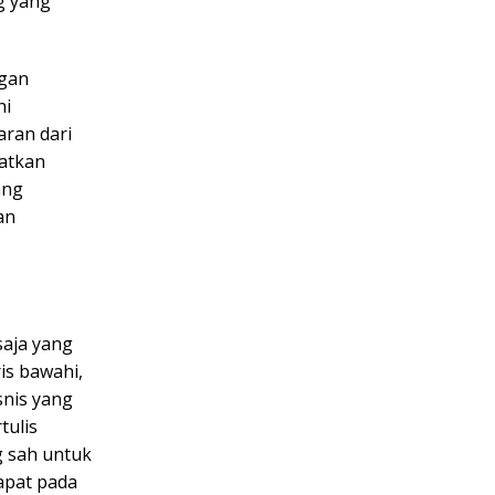
g yang
ngan
hi
ran dari
atkan
ang
an
aja yang
is bawahi,
snis yang
tulis
g sah untuk
apat pada