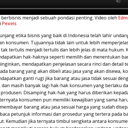
 berbisnis menjadi sebuah pondasi penting. Video oleh
Edm
i
Pexels
njang etika bisnis yang baik di Indonesia telah lahir unda
an konsumen. Tujuannya tidak lain untuk lebih memperjelas
 tak tertulis menjadi tertulis dan lebih jelas di mata hukum
dapatkan hak-haknya seperti memilih dan menentukan ba
iinginkan, mendapatkan penjelasan secara rinci dan detail t
pada barang yang akan dibeli atau jasa yang akan disewa, 
dapatkan ganti rugi jika barang atau jasa tidak sesuai den
, dan masih banyak lagi hak-hak konsumen yang berlaku da
eh produsen. Disamping hak-hak yang harus diberikan kepad
ernyata konsumen pun memiliki kewajiban yang sama haru
n membayar barang atau jasa sesuai harga yang sudah disepa
aca petunjuk informasi dan prosedur yang tertera pada b
but. Kemudian jika ternyata timbul sengketa antara konsum