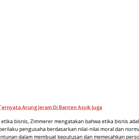
Ternyata Arung Jeram Di Banten Asyik Juga
 etika bisnis, Zimmerer mengatakan bahwa etika bisnis ada
 perilaku pengusaha berdasarkan nilai-nilai moral dan norm
tuntunan dalam membuat keputusan dan memecahkan perso