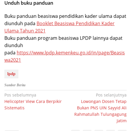
Unduh buku panduan
Buku panduan beasiswa pendidikan kader ulama dapat
diunduh pada
Booklet Beasiswa Pendidikan Kader
Ulama Tahun 2021
Buku panduan program beasiswa LPDP lainnya dapat
diunduh
pada
https://www.lpdp.kemenkeu.go.id/in/page/Beasis
wa2021
lpdp
Sumber Berita
Navigasi
Pos sebelumnya
Pos selanjutnya
Helicopter View Cara Berpikir
Lowongan Dosen Tetap
pos
Sistematis
Bukan PNS UIN Sayyid Ali
Rahmatullah Tulungagung
Jatim