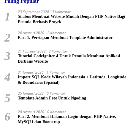
Paling Popular
23 September 2020
3 Komentar
1
Silabus Membuat Website Mudah Dengan PHP Native Bagi
Pemula Berbasis Proyek
26 Agustus 2020
2 Komentar
2
Part 1. Persiapan Membuat Template Administrator
21 Februari 2022
2 Komentar
3
Tutorial CodeIgniter 4 Untuk Pemula Membuat Aplikasi
Berbasis Website
31 Januari 2026
1 Komentar
4
Import SQL Kode Wilayah Indonesia + Latitude, Longitude
& Boundaries (Spasial)
25 Januari 2022
0 Komentar
5
Template Admin Free Untuk Ngoding
28 Agustus 2020
0 Komentar
6
Part 2. Membuat Halaman Login dengan PHP Native,
MySQLi dan Bootstrap