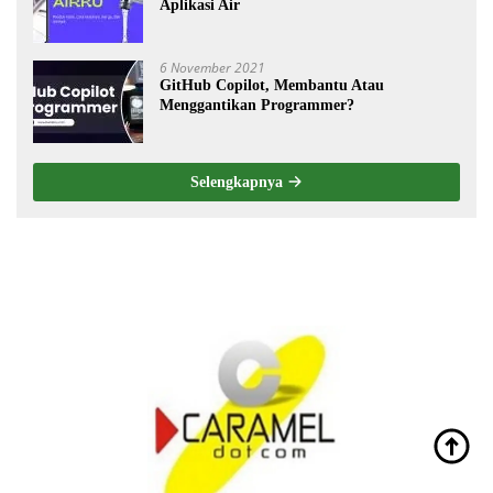
Aplikasi Air
6 November 2021
GitHub Copilot, Membantu Atau
Menggantikan Programmer?
Selengkapnya